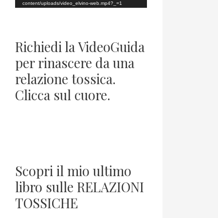
o
content/uploads/video_elvino-web.mp4?_=1
P
l
Richiedi la VideoGuida
a
per rinascere da una
y
relazione tossica.
e
Clicca sul cuore.
r
Scopri il mio ultimo
libro sulle RELAZIONI
TOSSICHE