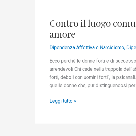
Contro
il
Contro il luogo comun
luogo
comune
amore
delle
donne
Dipendenza Affettiva e Narcisismo
,
Dipe
fragili
Ecco perché le donne forti e di successo
in
arrendevoli Chi cade nella trappola dell’
amore
forti, deboli con uomini forti“, la psican
quelle donne che, pur distinguendosi per 
Leggi tutto »