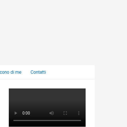
C
a
t
e
g
o
r
i
cono di me
Contatti
e