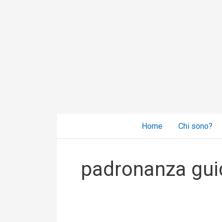
Vai
al
contenuto
Home
Chi sono?
padronanza gui