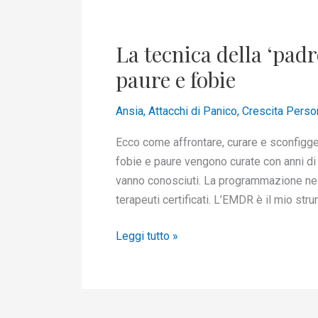
La
tecnica
La tecnica della ‘pad
della
‘padronanza
paure e fobie
guidata’
per
Ansia
,
Attacchi di Panico
,
Crescita Perso
superare
Ecco come affrontare, curare e sconfigger
paure
fobie e paure vengono curate con anni di 
e
vanno conosciuti. La programmazione neo
fobie
terapeuti certificati. L’EMDR è il mio str
Leggi tutto »