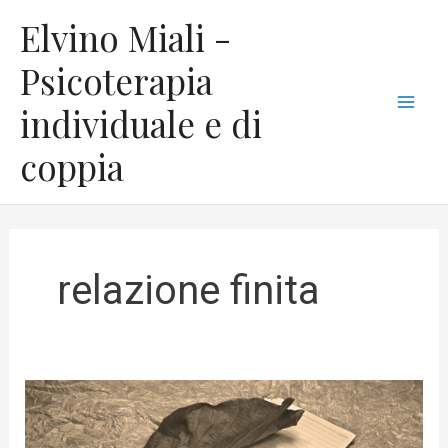
Vai
C
Mai
Elvino Miali -
al
a
Men
contenuto
Psicoterapia
t
individuale e di
e
g
coppia
o
r
i
e
relazione finita
Come
guarire
dal