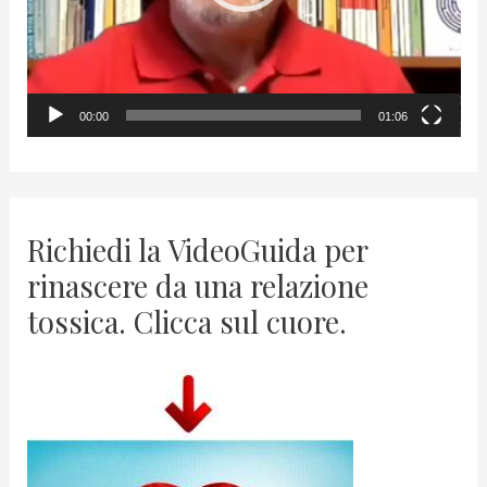
l
a
y
00:00
01:06
e
r
Richiedi la VideoGuida per
rinascere da una relazione
tossica. Clicca sul cuore.