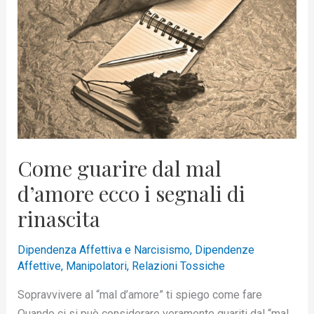
mal
d’amore
ecco
i
segnali
di
rinascita
Come guarire dal mal
d’amore ecco i segnali di
rinascita
Dipendenza Affettiva e Narcisismo
,
Dipendenze
Affettive
,
Manipolatori
,
Relazioni Tossiche
Sopravvivere al “mal d’amore” ti spiego come fare
Quando ci si può considerare veramente guariti dal “mal