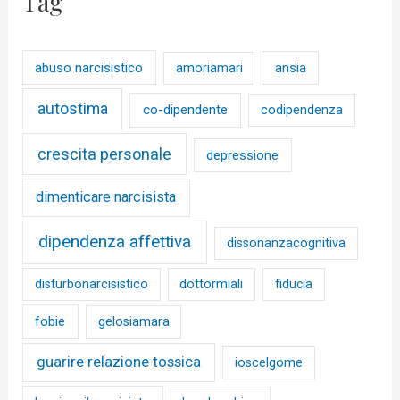
Tag
abuso narcisistico
ansia
amoriamari
autostima
co-dipendente
codipendenza
crescita personale
depressione
dimenticare narcisista
dipendenza affettiva
dissonanzacognitiva
disturbonarcisistico
dottormiali
fiducia
fobie
gelosiamara
guarire relazione tossica
ioscelgome