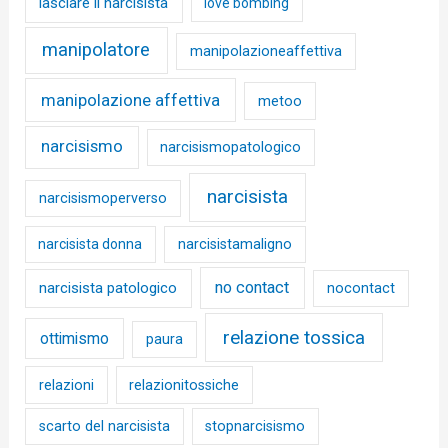
lasciare il narcisista
love bombing
manipolatore
manipolazioneaffettiva
manipolazione affettiva
metoo
narcisismo
narcisismopatologico
narcisista
narcisismoperverso
narcisista donna
narcisistamaligno
no contact
narcisista patologico
nocontact
relazione tossica
ottimismo
paura
relazioni
relazionitossiche
scarto del narcisista
stopnarcisismo