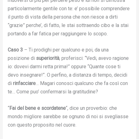
muoversi di più per perdere peso e lui non si dimostra
particolarmente gentile con te: e’ possibile comprendere
il punto di vista della persona che non riesce a dirti
“grazie” perche’, di fatto, le stai sottraendo cibo e la stai
portando a far fatica per raggiungere lo scopo.
Caso 3
– Ti prodighi per qualcuno e poi, da una
posizione di
superiorità
, proferisci: “Vedi, avevo ragione
io: dovevi darmi retta prima!” oppure “Quante cose ti
devo insegnare!”. O perfino, a distanza di tempo, decidi
di
rinfacciare
… Magari conosci qualcuno che fa così con
te… Come puo’ confermarsi la gratitudine?
“
Fai del bene e scordatene
“, dice un proverbio: che
mondo migliore sarebbe se ognuno di noi si svegliasse
con questo proposito nel cuore.