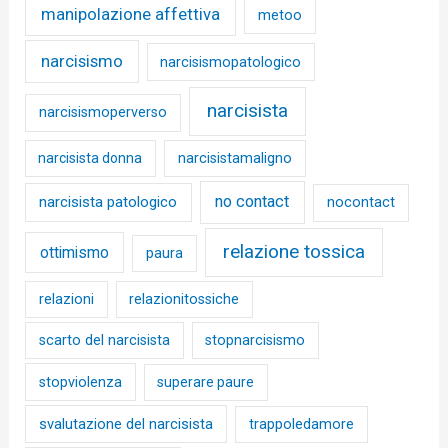
manipolazione affettiva
metoo
narcisismo
narcisismopatologico
narcisista
narcisismoperverso
narcisista donna
narcisistamaligno
no contact
narcisista patologico
nocontact
relazione tossica
ottimismo
paura
relazioni
relazionitossiche
scarto del narcisista
stopnarcisismo
stopviolenza
superare paure
svalutazione del narcisista
trappoledamore