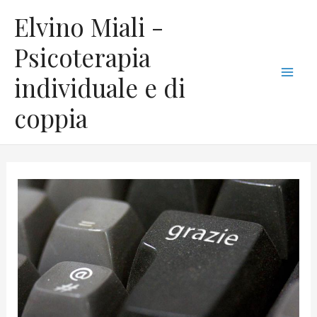
Vai
C
Mai
Elvino Miali -
al
a
Men
contenuto
Psicoterapia
t
individuale e di
e
g
coppia
o
r
i
e