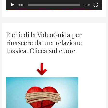
y
00:00
01:06
e
r
Richiedi la VideoGuida per
rinascere da una relazione
tossica. Clicca sul cuore.