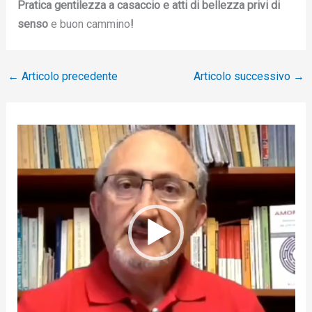
Pratica gentilezza a casaccio e atti di bellezza privi di
senso
e buon cammino
!
←
Articolo precedente
Articolo successivo
→
V
i
d
e
o
P
l
a