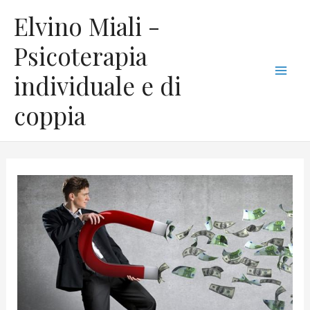
Vai
C
Mai
Elvino Miali -
al
a
Men
contenuto
Psicoterapia
t
individuale e di
e
g
coppia
o
r
i
e