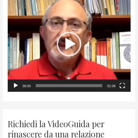
V
i
d
e
o
P
l
a
y
00:00
01:06
e
r
Richiedi la VideoGuida per
rinascere da una relazione