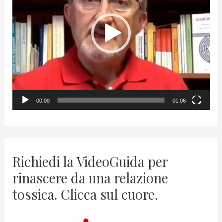
e
o
P
l
a
y
00:00
01:06
e
r
Richiedi la VideoGuida per
rinascere da una relazione
tossica. Clicca sul cuore.