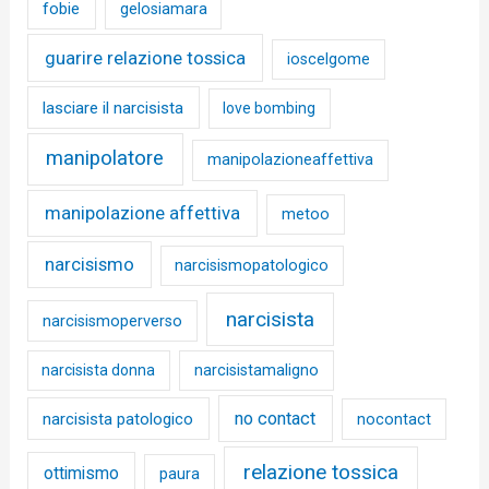
fobie
gelosiamara
guarire relazione tossica
ioscelgome
lasciare il narcisista
love bombing
manipolatore
manipolazioneaffettiva
manipolazione affettiva
metoo
narcisismo
narcisismopatologico
narcisista
narcisismoperverso
narcisista donna
narcisistamaligno
no contact
narcisista patologico
nocontact
relazione tossica
ottimismo
paura