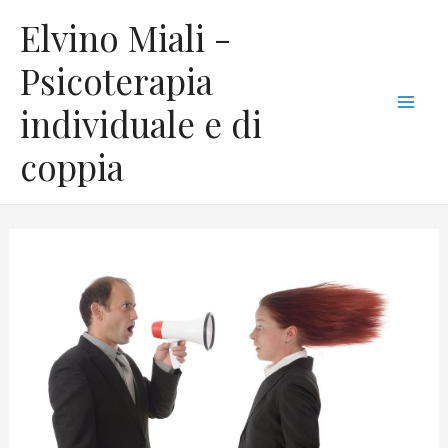
Vai
C
Mai
Elvino Miali -
al
a
Men
contenuto
Psicoterapia
t
individuale e di
e
g
coppia
o
r
i
e