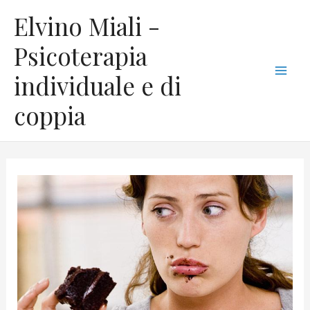
Vai
C
Mai
Elvino Miali -
al
a
Men
contenuto
Psicoterapia
t
individuale e di
e
g
coppia
o
r
i
e