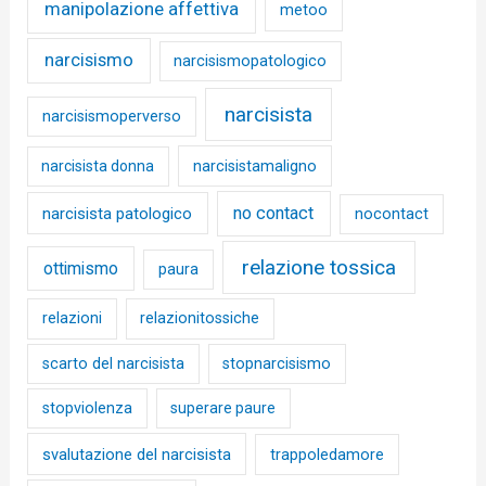
manipolazione affettiva
metoo
narcisismo
narcisismopatologico
narcisista
narcisismoperverso
narcisista donna
narcisistamaligno
no contact
narcisista patologico
nocontact
relazione tossica
ottimismo
paura
relazioni
relazionitossiche
scarto del narcisista
stopnarcisismo
stopviolenza
superare paure
svalutazione del narcisista
trappoledamore