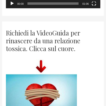
00:00
01:06
e
r
Richiedi la VideoGuida per
rinascere da una relazione
tossica. Clicca sul cuore.