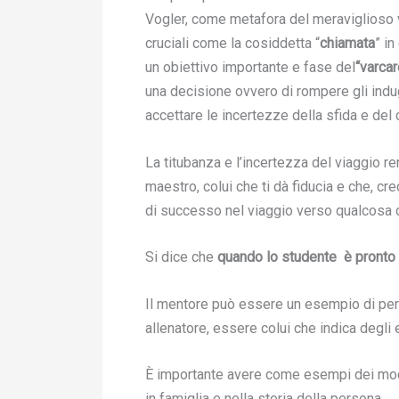
Vogler, come metafora del meraviglioso v
cruciali come la cosiddetta “
chiamata
” in
un obiettivo importante e fase del
“varcar
una decisione ovvero di rompere gli ind
accettare le incertezze della sfida e de
La titubanza e l’incertezza del viaggio 
maestro, colui che ti dà fiducia e che, cr
di successo nel viaggio verso qualcosa d
Si dice che
quando lo studente è pronto 
Il mentore può essere un esempio di per
allenatore, essere colui che indica degli 
È importante avere come esempi dei model
in famiglia e nella storia della persona.