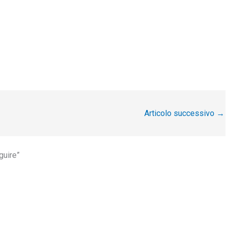
Articolo successivo
→
guire”