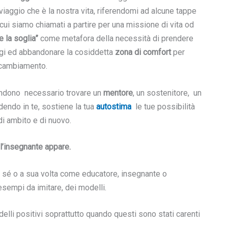
iaggio che è la nostra vita, riferendomi ad alcune tappe
 cui siamo chiamati a partire per una missione di vita od
e la soglia”
come metafora della
necessità di prendere
ugi ed abbandonare la cosiddetta
zona di comfort
per
l cambiamento.
rendono necessario trovare un
mentore
, un sostenitore, un
edendo in te, sostiene la tua
autostima
le tue possibilità
i ambito e di nuovo.
l’insegnante appare.
 sé o a sua volta come educatore, insegnante o
esempi da imitare, dei modelli.
li positivi soprattutto quando questi sono stati carenti