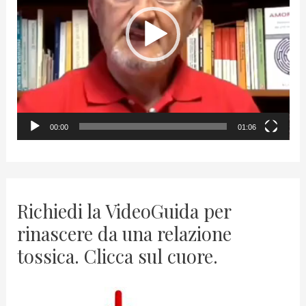
e
o
P
l
a
y
00:00
01:06
e
r
Richiedi la VideoGuida per
rinascere da una relazione
tossica. Clicca sul cuore.