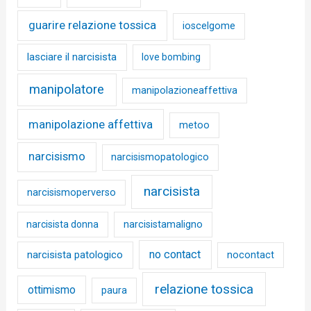
guarire relazione tossica
ioscelgome
lasciare il narcisista
love bombing
manipolatore
manipolazioneaffettiva
manipolazione affettiva
metoo
narcisismo
narcisismopatologico
narcisista
narcisismoperverso
narcisista donna
narcisistamaligno
no contact
narcisista patologico
nocontact
relazione tossica
ottimismo
paura