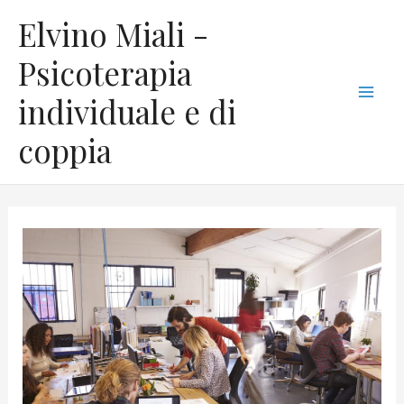
Vai
C
Mai
Elvino Miali -
al
a
Men
contenuto
Psicoterapia
t
individuale e di
e
g
coppia
o
r
i
e