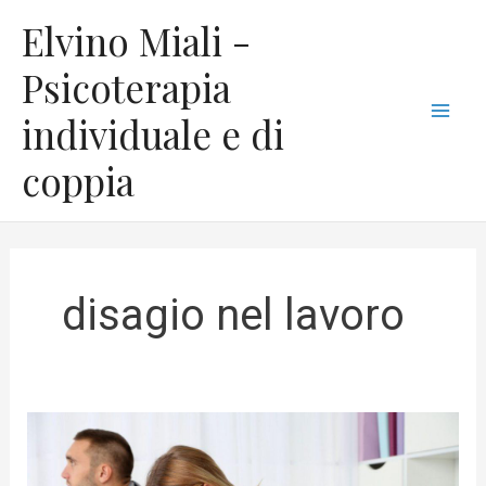
Vai
C
Mai
Elvino Miali -
al
a
Men
contenuto
Psicoterapia
t
individuale e di
e
g
coppia
o
r
i
e
disagio nel lavoro
Ecco
come
sopravvivere