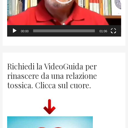
l
a
y
00:00
01:06
e
r
Richiedi la VideoGuida per
rinascere da una relazione
tossica. Clicca sul cuore.