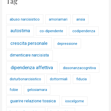
Tag
abuso narcisistico
ansia
amoriamari
autostima
co-dipendente
codipendenza
crescita personale
depressione
dimenticare narcisista
dipendenza affettiva
dissonanzacognitiva
disturbonarcisistico
dottormiali
fiducia
fobie
gelosiamara
guarire relazione tossica
ioscelgome