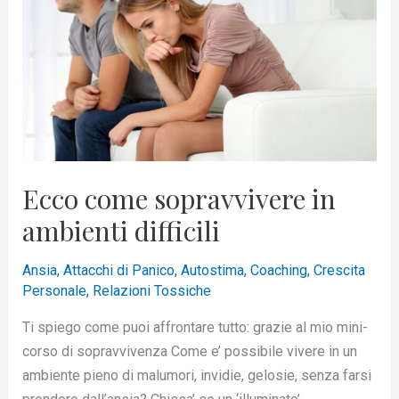
in
ambienti
difficili
Ecco come sopravvivere in
ambienti difficili
Ansia
,
Attacchi di Panico
,
Autostima
,
Coaching
,
Crescita
Personale
,
Relazioni Tossiche
Ti spiego come puoi affrontare tutto: grazie al mio mini-
corso di sopravvivenza Come e’ possibile vivere in un
ambiente pieno di malumori, invidie, gelosie, senza farsi