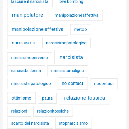
lasciare il narcisista
love bombing
manipolatore
manipolazioneaffettiva
manipolazione affettiva
metoo
narcisismo
narcisismopatologico
narcisista
narcisismoperverso
narcisista donna
narcisistamaligno
no contact
narcisista patologico
nocontact
relazione tossica
ottimismo
paura
relazioni
relazionitossiche
scarto del narcisista
stopnarcisismo