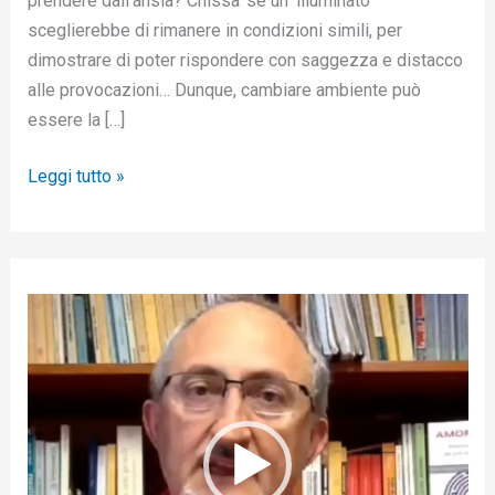
prendere dall’ansia? Chissa’ se un ‘illuminato’
sceglierebbe di rimanere in condizioni simili, per
dimostrare di poter rispondere con saggezza e distacco
alle provocazioni… Dunque, cambiare ambiente può
essere la […]
Leggi tutto »
V
i
d
e
o
P