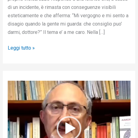
di un incidente, è rimasta con conseguenze visibili
esteticamente e che afferma: “Mi vergogno e mi sento a
disagio quando la gente mi guarda: che consiglio puo’
darmi, dottore?” Il tema e’ a me caro. Nella […]
Leggi tutto »
V
i
d
e
o
P