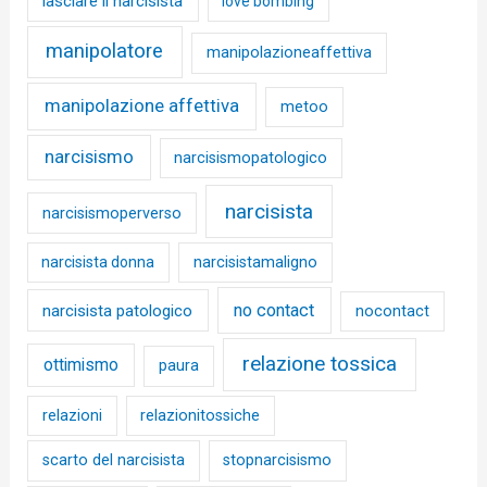
lasciare il narcisista
love bombing
manipolatore
manipolazioneaffettiva
manipolazione affettiva
metoo
narcisismo
narcisismopatologico
narcisista
narcisismoperverso
narcisista donna
narcisistamaligno
no contact
narcisista patologico
nocontact
relazione tossica
ottimismo
paura
relazioni
relazionitossiche
scarto del narcisista
stopnarcisismo