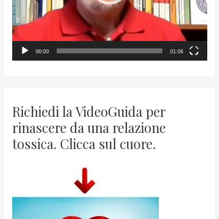
l
a
y
00:00
01:06
e
r
Richiedi la VideoGuida per
rinascere da una relazione
tossica. Clicca sul cuore.