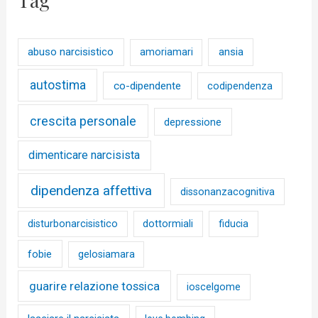
abuso narcisistico
ansia
amoriamari
autostima
co-dipendente
codipendenza
crescita personale
depressione
dimenticare narcisista
dipendenza affettiva
dissonanzacognitiva
disturbonarcisistico
dottormiali
fiducia
fobie
gelosiamara
guarire relazione tossica
ioscelgome