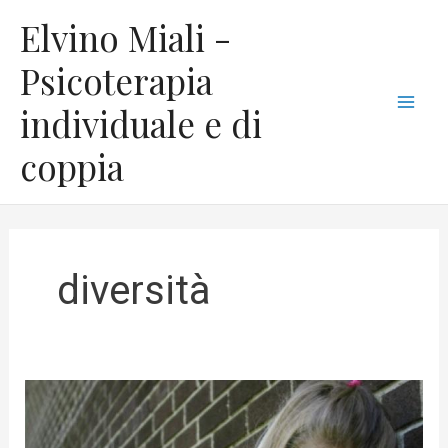
Vai
C
Mai
Elvino Miali -
al
a
Men
contenuto
Psicoterapia
t
individuale e di
e
g
coppia
o
r
i
e
diversità
Inestetismi:
da
problema