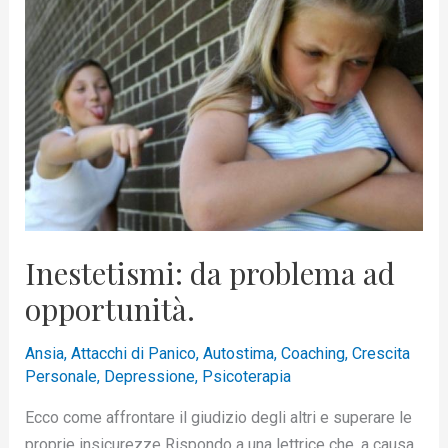
ad
opportunità.
Inestetismi: da problema ad
opportunità.
Ansia
,
Attacchi di Panico
,
Autostima
,
Coaching
,
Crescita
Personale
,
Depressione
,
Psicoterapia
Ecco come affrontare il giudizio degli altri e superare le
proprie insicurezze Rispondo a una lettrice che, a causa