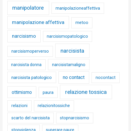
manipolatore
manipolazioneaffettiva
manipolazione affettiva
metoo
narcisismo
narcisismopatologico
narcisista
narcisismoperverso
narcisista donna
narcisistamaligno
no contact
narcisista patologico
nocontact
relazione tossica
ottimismo
paura
relazioni
relazionitossiche
scarto del narcisista
stopnarcisismo
stopviolenza
superare paure