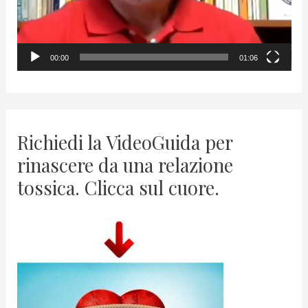
a
y
00:00
01:06
e
r
Richiedi la VideoGuida per
rinascere da una relazione
tossica. Clicca sul cuore.