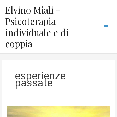
Vai
C
Mai
Elvino Miali -
al
a
Men
contenuto
Psicoterapia
t
individuale e di
e
g
coppia
o
r
i
e
esperienze
passate
Come
si