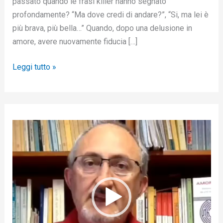
passato quando le frasi killer hanno segnato
profondamente? “Ma dove credi di andare?”, “Si, ma lei è
più brava, più bella…” Quando, dopo una delusione in
amore, avere nuovamente fiducia […]
Leggi tutto »
V
i
d
e
o
P
l