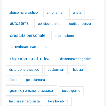
abuso narcisistico
ansia
amoriamari
autostima
co-dipendente
codipendenza
crescita personale
depressione
dimenticare narcisista
dipendenza affettiva
dissonanzacognitiva
disturbonarcisistico
dottormiali
fiducia
fobie
gelosiamara
guarire relazione tossica
ioscelgome
lasciare il narcisista
love bombing