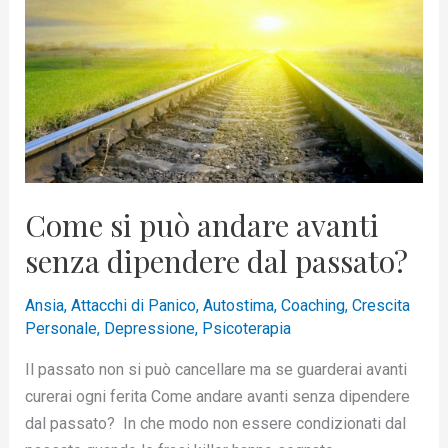
può
andare
avanti
senza
dipendere
dal
passato?
Come si può andare avanti
senza dipendere dal passato?
Ansia
,
Attacchi di Panico
,
Autostima
,
Coaching
,
Crescita
Personale
,
Depressione
,
Psicoterapia
Il passato non si può cancellare ma se guarderai avanti
curerai ogni ferita Come andare avanti senza dipendere
dal passato? In che modo non essere condizionati dal