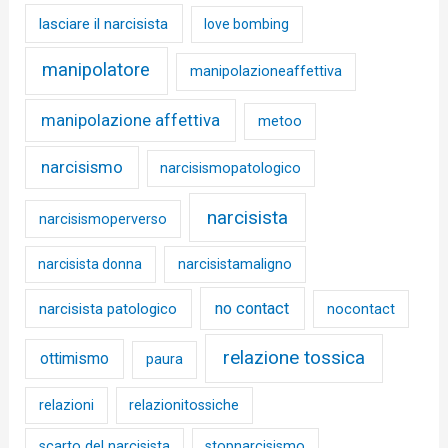
lasciare il narcisista
love bombing
manipolatore
manipolazioneaffettiva
manipolazione affettiva
metoo
narcisismo
narcisismopatologico
narcisista
narcisismoperverso
narcisista donna
narcisistamaligno
no contact
narcisista patologico
nocontact
relazione tossica
ottimismo
paura
relazioni
relazionitossiche
scarto del narcisista
stopnarcisismo