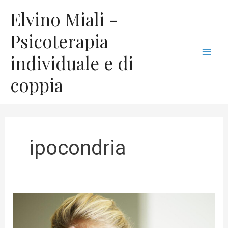
Vai
C
Mai
Elvino Miali -
al
a
Men
contenuto
Psicoterapia
t
individuale e di
e
g
coppia
o
r
i
e
ipocondria
Paura
delle
malattie,