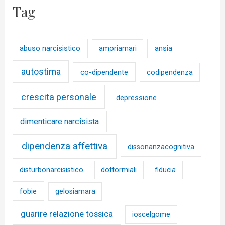
Tag
abuso narcisistico
ansia
amoriamari
autostima
co-dipendente
codipendenza
crescita personale
depressione
dimenticare narcisista
dipendenza affettiva
dissonanzacognitiva
disturbonarcisistico
dottormiali
fiducia
fobie
gelosiamara
guarire relazione tossica
ioscelgome