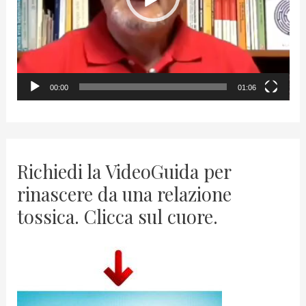
P
l
a
y
00:00
01:06
e
r
Richiedi la VideoGuida per
rinascere da una relazione
tossica. Clicca sul cuore.