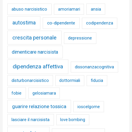
abuso narcisistico
ansia
amoriamari
autostima
co-dipendente
codipendenza
crescita personale
depressione
dimenticare narcisista
dipendenza affettiva
dissonanzacognitiva
disturbonarcisistico
dottormiali
fiducia
fobie
gelosiamara
guarire relazione tossica
ioscelgome
lasciare il narcisista
love bombing