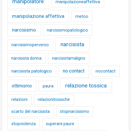
manipolatore
manipolazioneaffettiva
manipolazione affettiva
metoo
narcisismo
narcisismopatologico
narcisista
narcisismoperverso
narcisista donna
narcisistamaligno
no contact
narcisista patologico
nocontact
relazione tossica
ottimismo
paura
relazioni
relazionitossiche
scarto del narcisista
stopnarcisismo
stopviolenza
superare paure