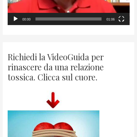
a
y
00:00
01:06
e
r
Richiedi la VideoGuida per
rinascere da una relazione
tossica. Clicca sul cuore.