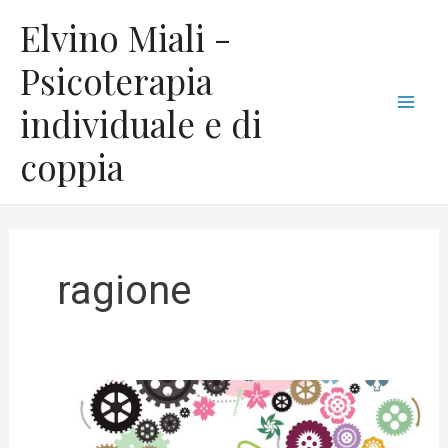
Vai
C
Mai
Elvino Miali -
al
a
Men
contenuto
Psicoterapia
t
individuale e di
e
g
coppia
o
r
i
e
ragione
Intelligenza
emotiva.
Educare