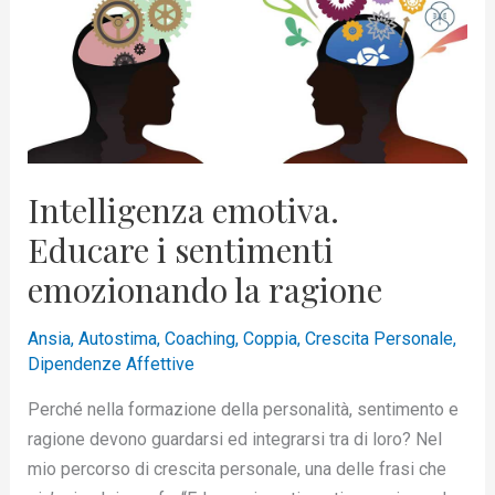
i
sentimenti
emozionando
la
ragione
Intelligenza emotiva.
Educare i sentimenti
emozionando la ragione
Ansia
,
Autostima
,
Coaching
,
Coppia
,
Crescita Personale
,
Dipendenze Affettive
Perché nella formazione della personalità, sentimento e
ragione devono guardarsi ed integrarsi tra di loro? Nel
mio percorso di crescita personale, una delle frasi che