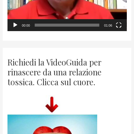
l
a
y
00:00
01:06
e
r
Richiedi la VideoGuida per
rinascere da una relazione
tossica. Clicca sul cuore.