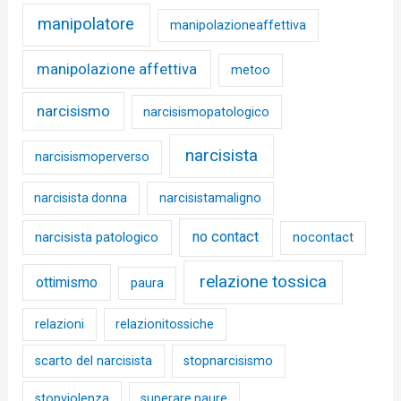
manipolatore
manipolazioneaffettiva
manipolazione affettiva
metoo
narcisismo
narcisismopatologico
narcisista
narcisismoperverso
narcisista donna
narcisistamaligno
no contact
narcisista patologico
nocontact
relazione tossica
ottimismo
paura
relazioni
relazionitossiche
scarto del narcisista
stopnarcisismo
stopviolenza
superare paure