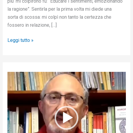
piu’ mi colpirono fu: “Educare i sentimenti, emozionando
la ragione”. Sentirla per la prima volta mi diede una
sorta di scossa: mi colpì non tanto la certezza che
fossero in relazione, […]
Leggi tutto »
V
i
d
e
o
P