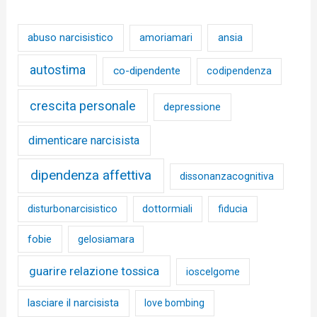
abuso narcisistico
ansia
amoriamari
autostima
co-dipendente
codipendenza
crescita personale
depressione
dimenticare narcisista
dipendenza affettiva
dissonanzacognitiva
disturbonarcisistico
dottormiali
fiducia
fobie
gelosiamara
guarire relazione tossica
ioscelgome
lasciare il narcisista
love bombing