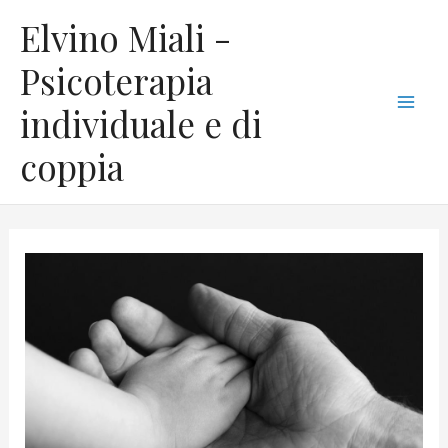
Vai
C
Mai
Elvino Miali -
al
a
Men
contenuto
Psicoterapia
t
individuale e di
e
g
coppia
o
r
i
e