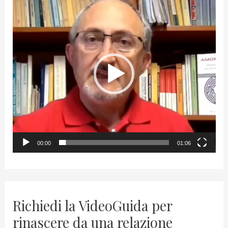
V
i
d
e
o
P
l
a
y
00:00
01:06
e
r
Richiedi la VideoGuida per
rinascere da una relazione