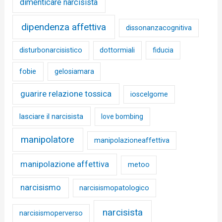
dimenticare narcisista
dipendenza affettiva
dissonanzacognitiva
disturbonarcisistico
dottormiali
fiducia
fobie
gelosiamara
guarire relazione tossica
ioscelgome
lasciare il narcisista
love bombing
manipolatore
manipolazioneaffettiva
manipolazione affettiva
metoo
narcisismo
narcisismopatologico
narcisista
narcisismoperverso