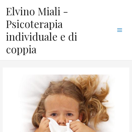
Vai
C
Mai
Elvino Miali -
al
a
Men
contenuto
Psicoterapia
t
individuale e di
e
g
coppia
o
r
i
e