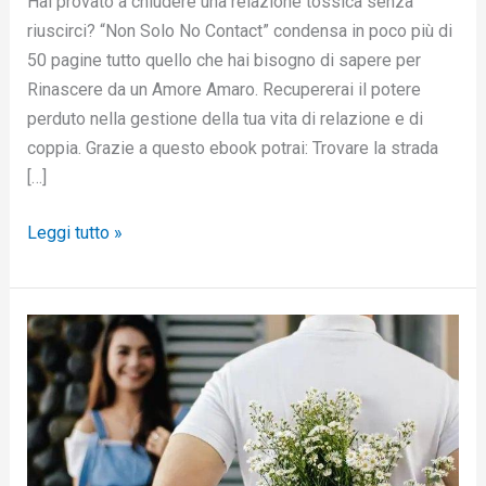
Hai provato a chiudere una relazione tossica senza
riuscirci? “Non Solo No Contact” condensa in poco più di
50 pagine tutto quello che hai bisogno di sapere per
Rinascere da un Amore Amaro. Recupererai il potere
perduto nella gestione della tua vita di relazione e di
coppia. Grazie a questo ebook potrai: Trovare la strada
[…]
Leggi tutto »
E’
passato
un
mese
da
quando