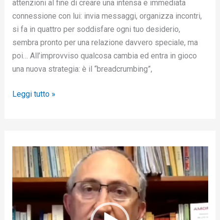
attenzioni al fine di creare una intensa e immediata
connessione con lui: invia messaggi, organizza incontri,
si fa in quattro per soddisfare ogni tuo desiderio,
sembra pronto per una relazione davvero speciale, ma
poi… All’improvviso qualcosa cambia ed entra in gioco
una nuova strategia: è il “breadcrumbing”,
Leggi tutto »
V
i
d
e
o