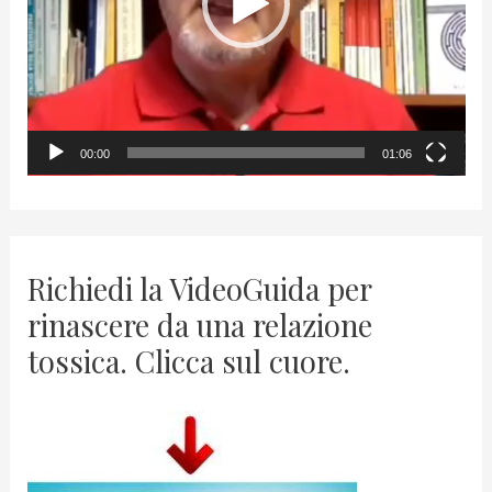
P
l
a
y
00:00
01:06
e
r
Richiedi la VideoGuida per
rinascere da una relazione
tossica. Clicca sul cuore.