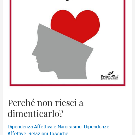
non
riesci
a
dimenticarlo?
Perché non riesci a
dimenticarlo?
Dipendenza Affettiva e Narcisismo
,
Dipendenze
Affettive
,
Relazioni Tossiche