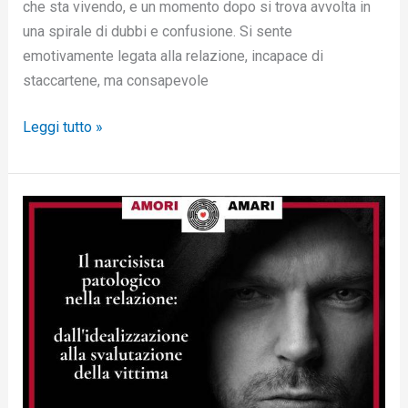
che sta vivendo, e un momento dopo si trova avvolta in
una spirale di dubbi e confusione. Si sente
emotivamente legata alla relazione, incapace di
staccartene, ma consapevole
Leggi tutto »
l
ciclo
distruttivo
del
narcisista
patologico