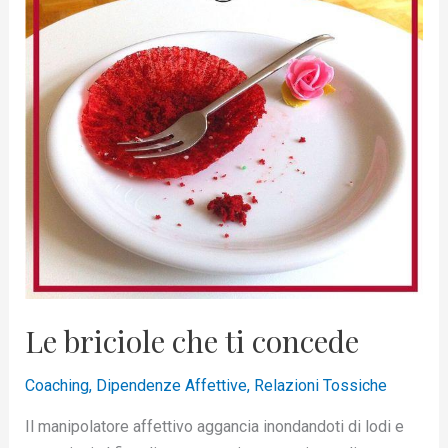
briciole
che
ti
concede
Le briciole che ti concede
Coaching
,
Dipendenze Affettive
,
Relazioni Tossiche
Il manipolatore affettivo aggancia inondandoti di lodi e