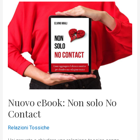
Nuovo
eBook:
Non
solo
No
Contact
Nuovo eBook: Non solo No
Contact
Relazioni Tossiche