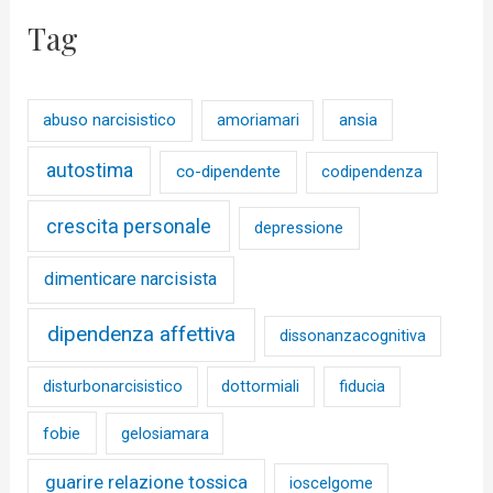
Tag
abuso narcisistico
ansia
amoriamari
autostima
co-dipendente
codipendenza
crescita personale
depressione
dimenticare narcisista
dipendenza affettiva
dissonanzacognitiva
disturbonarcisistico
dottormiali
fiducia
fobie
gelosiamara
guarire relazione tossica
ioscelgome