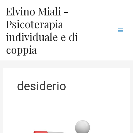
Vai
C
Mai
Elvino Miali -
al
a
Men
contenuto
Psicoterapia
t
individuale e di
e
g
coppia
o
r
i
e
desiderio
Credi
nella
legge