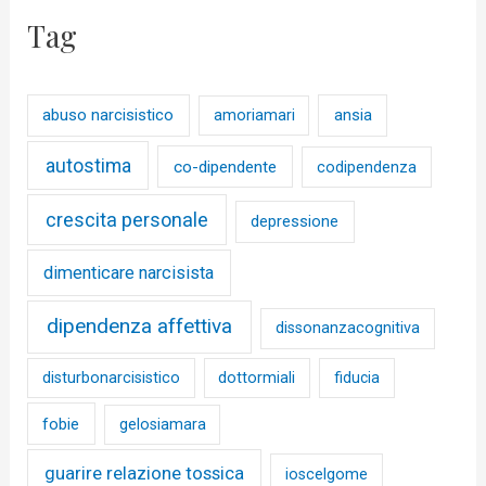
Tag
abuso narcisistico
ansia
amoriamari
autostima
co-dipendente
codipendenza
crescita personale
depressione
dimenticare narcisista
dipendenza affettiva
dissonanzacognitiva
disturbonarcisistico
dottormiali
fiducia
fobie
gelosiamara
guarire relazione tossica
ioscelgome