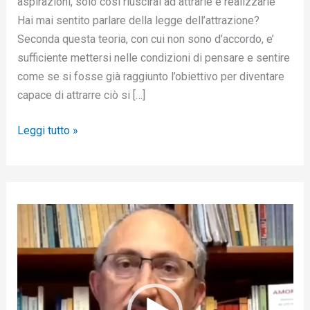
aspirazioni, solo così riuscirai ad attrarle e realizzarle
Hai mai sentito parlare della legge dell’attrazione?
Seconda questa teoria, con cui non sono d’accordo, e’
sufficiente mettersi nelle condizioni di pensare e sentire
come se si fosse già raggiunto l’obiettivo per diventare
capace di attrarre ciò si […]
Leggi tutto »
V
i
d
e
o