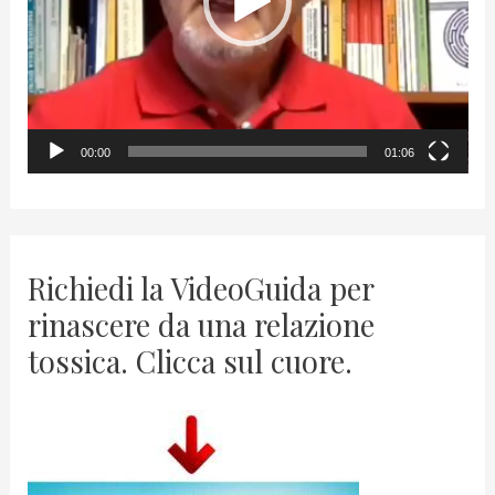
P
l
a
y
00:00
01:06
e
r
Richiedi la VideoGuida per
rinascere da una relazione
tossica. Clicca sul cuore.