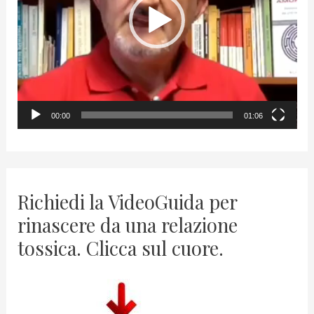
o
P
l
a
y
00:00
01:06
e
r
Richiedi la VideoGuida per
rinascere da una relazione
tossica. Clicca sul cuore.