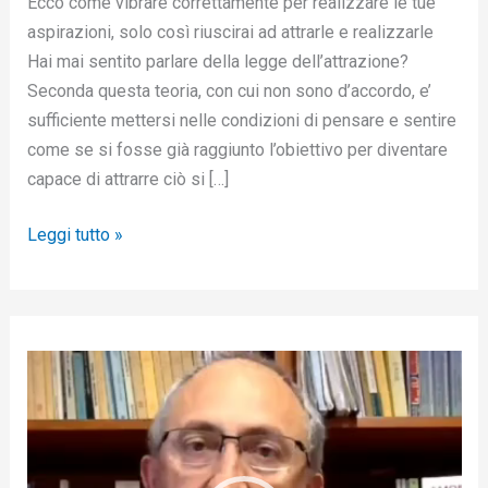
Ecco come vibrare correttamente per realizzare le tue
aspirazioni, solo così riuscirai ad attrarle e realizzarle
Hai mai sentito parlare della legge dell’attrazione?
Seconda questa teoria, con cui non sono d’accordo, e’
sufficiente mettersi nelle condizioni di pensare e sentire
come se si fosse già raggiunto l’obiettivo per diventare
capace di attrarre ciò si […]
Leggi tutto »
V
i
d
e