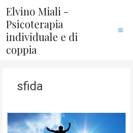
Vai
C
Mai
Elvino Miali -
al
a
Men
contenuto
Psicoterapia
t
individuale e di
e
g
coppia
o
r
i
e
sfida
Ecco
come
diventare