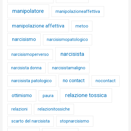
manipolatore
manipolazioneaffettiva
manipolazione affettiva
metoo
narcisismo
narcisismopatologico
narcisista
narcisismoperverso
narcisista donna
narcisistamaligno
no contact
narcisista patologico
nocontact
relazione tossica
ottimismo
paura
relazioni
relazionitossiche
scarto del narcisista
stopnarcisismo