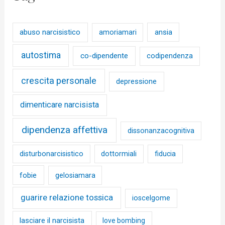
abuso narcisistico
ansia
amoriamari
autostima
co-dipendente
codipendenza
crescita personale
depressione
dimenticare narcisista
dipendenza affettiva
dissonanzacognitiva
disturbonarcisistico
dottormiali
fiducia
fobie
gelosiamara
guarire relazione tossica
ioscelgome
lasciare il narcisista
love bombing