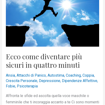
più
sicuri
in
quattro
minuti
Ecco come diventare più
sicuri in quattro minuti
Ansia
,
Attacchi di Panico
,
Autostima
,
Coaching
,
Coppia
,
Crescita Personale
,
Depressione
,
Dipendenze Affettive
,
Fobie
,
Psicoterapia
Affronta le sfide ed ascolta quella voce maschile o
femminile che ti incoraggia accanto a te Ci sono momenti