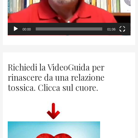
l
a
y
00:00
01:06
e
r
Richiedi la VideoGuida per
rinascere da una relazione
tossica. Clicca sul cuore.