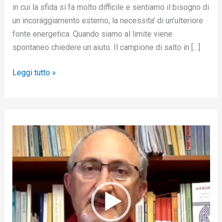
in cui la sfida si fa molto difficile e sentiamo il bisogno di
un incoraggiamento esterno, la necessita’ di un’ulteriore
fonte energetica. Quando siamo al limite viene
spontaneo chiedere un aiuto. Il campione di salto in […]
Leggi tutto »
V
i
d
e
o
P