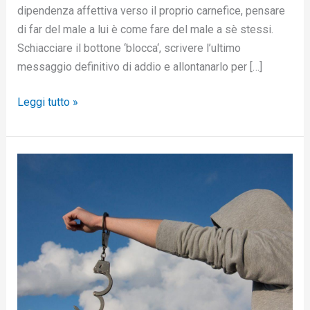
dipendenza affettiva verso il proprio carnefice, pensare
di far del male a lui è come fare del male a sè stessi.
Schiacciare il bottone ‘blocca‘, scrivere l’ultimo
messaggio definitivo di addio e allontanarlo per […]
Leggi tutto »
Non
abbandonarti
nelle
mani
del
narcisista