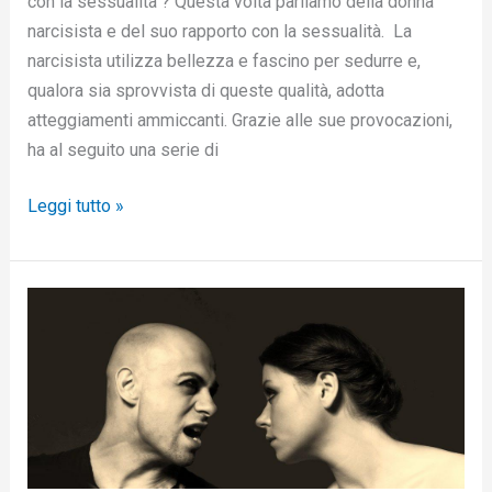
con la sessualità ? Questa volta parliamo della donna
narcisista e del suo rapporto con la sessualità. La
narcisista utilizza bellezza e fascino per sedurre e,
qualora sia sprovvista di queste qualità, adotta
atteggiamenti ammiccanti. Grazie alle sue provocazioni,
ha al seguito una serie di
Leggi tutto »
Chi
sono
i
narcisisti
covert:
ecco
i