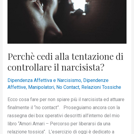
di
controllare
il
narcisista?
Perchè cedi alla tentazione di
controllare il narcisista?
Dipendenza Affettiva e Narcisismo
,
Dipendenze
Affettive
,
Manipolatori
,
No Contact
,
Relazioni Tossiche
Ecco cosa fare per non spiare più il narcisista ed attuare
finalmente il “no contact”. Proseguiamo ancora con la
rassegna dei box operativi descritti all’interno del mio
libro “Amori Amari – Percorso per liberarsi da una
relazione tossica”. L’esercizio di oggi è dedicato a