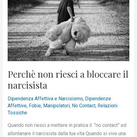
a
bloccare
il
narcisista
Perchè non riesci a bloccare il
narcisista
Dipendenza Affettiva e Narcisismo
,
Dipendenze
Affettive
,
Fobie
,
Manipolatori
,
No Contact
,
Relazioni
Tossiche
Quando non riesci a mettere in pratica il “no contact” ed
allontanare il narcisista dalla tua vita Quando si vive una