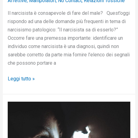
Affettive
,
Manipolatori
,
No Contact
,
Relazioni Tossiche
Il narcisista è consapevole di fare del male? Quest’oggi
rispondo ad una delle domande più frequenti in tema di
narcisismo patologico: “Il narcisista sa di esserlo?”
Occorre fare una premessa importante: identificare un
individuo come narcisista è una diagnosi, quindi non
sarebbe corretto da parte mia fornire l’elenco dei segnali
che possono portare a
Leggi tutto »
Perchè
cedi
alla
tentazione