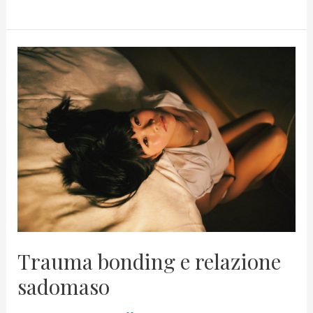
Trauma
bonding
e
relazione
sadomaso
Trauma bonding e relazione
sadomaso