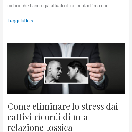
coloro che hanno già attuato il ‘no contact‘ ma con
Leggi tutto »
Come
eliminare
lo
stress
dai
cattivi
ricordi
di
Come eliminare lo stress dai
una
cattivi ricordi di una
relazione
relazione tossica
tossica