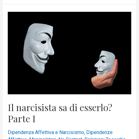
Il
narcisista
sa
di
esserlo?
Parte
I
Il narcisista sa di esserlo?
Parte I
Dipendenza Affettiva e Narcisismo
,
Dipendenze