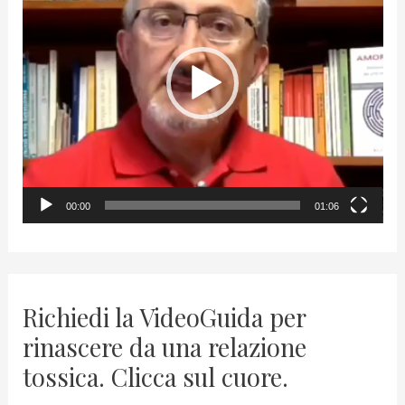
d
e
o
P
l
a
y
00:00
01:06
e
r
Richiedi la VideoGuida per
rinascere da una relazione
tossica. Clicca sul cuore.