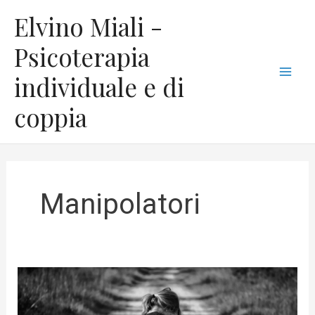
Vai
C
Mai
Elvino Miali -
al
a
Men
contenuto
Psicoterapia
t
individuale e di
e
g
coppia
o
r
i
e
Manipolatori
Perchè
non
riesci