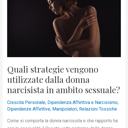
vengono
utilizzate
dalla
donna
narcisista
in
ambito
sessuale?
Quali strategie vengono
utilizzate dalla donna
narcisista in ambito sessuale?
Crescita Personale
,
Dipendenza Affettiva e Narcisismo
,
Dipendenze Affettive
,
Manipolatori
,
Relazioni Tossiche
Come si comporta la donna narcisista e che rapporto ha