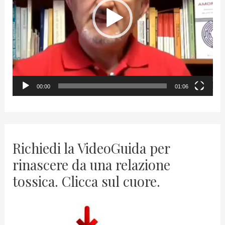
o
P
l
a
y
00:00
01:06
e
r
Richiedi la VideoGuida per
rinascere da una relazione
tossica. Clicca sul cuore.