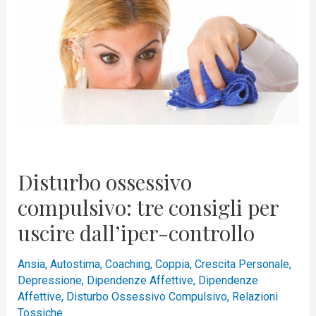
compulsivo:
tre
consigli
per
uscire
dall’iper-
controllo
Disturbo ossessivo
compulsivo: tre consigli per
uscire dall’iper-controllo
Ansia
,
Autostima
,
Coaching
,
Coppia
,
Crescita Personale
,
Depressione
,
Dipendenze Affettive
,
Dipendenze
Affettive
,
Disturbo Ossessivo Compulsivo
,
Relazioni
Tossiche