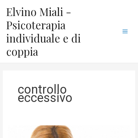
Vai
C
Mai
Elvino Miali -
al
a
Men
contenuto
Psicoterapia
t
individuale e di
e
g
coppia
o
r
i
e
controllo
eccessivo
Disturbo
ossessivo