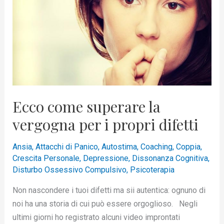
superare
la
vergogna
per
i
propri
difetti
Ecco come superare la
vergogna per i propri difetti
Ansia
,
Attacchi di Panico
,
Autostima
,
Coaching
,
Coppia
,
Crescita Personale
,
Depressione
,
Dissonanza Cognitiva
,
Disturbo Ossessivo Compulsivo
,
Psicoterapia
Non nascondere i tuoi difetti ma sii autentica: ognuno di
noi ha una storia di cui può essere orgoglioso. Negli
ultimi giorni ho registrato alcuni video improntati