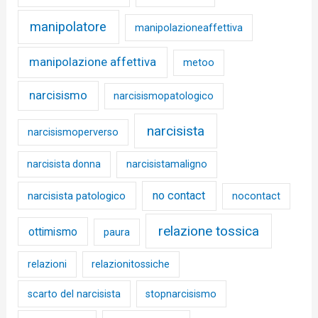
manipolatore
manipolazioneaffettiva
manipolazione affettiva
metoo
narcisismo
narcisismopatologico
narcisista
narcisismoperverso
narcisista donna
narcisistamaligno
no contact
narcisista patologico
nocontact
relazione tossica
ottimismo
paura
relazioni
relazionitossiche
scarto del narcisista
stopnarcisismo