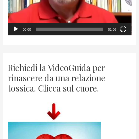
l
a
y
00:00
01:06
e
r
Richiedi la VideoGuida per
rinascere da una relazione
tossica. Clicca sul cuore.