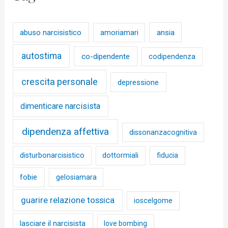
abuso narcisistico
ansia
amoriamari
autostima
co-dipendente
codipendenza
crescita personale
depressione
dimenticare narcisista
dipendenza affettiva
dissonanzacognitiva
disturbonarcisistico
dottormiali
fiducia
fobie
gelosiamara
guarire relazione tossica
ioscelgome
lasciare il narcisista
love bombing