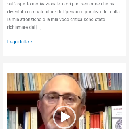
sull’aspetto motivazionale: cosi può sembrare che sia
diventato un sostenitore del ‘pensiero positivo’. In realtà
la mia attenzione e la mia voce critica sono state
richiamate dal […]
Leggi tutto »
V
i
d
e
o
P