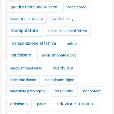
guarire relazione tossica
ioscelgome
lasciare il narcisista
love bombing
manipolatore
manipolazioneaffettiva
manipolazione affettiva
metoo
narcisismo
narcisismopatologico
narcisista
narcisismoperverso
narcisista donna
narcisistamaligno
no contact
narcisista patologico
nocontact
relazione tossica
ottimismo
paura