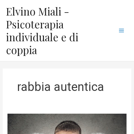
Vai
C
Mai
Elvino Miali -
al
a
Men
contenuto
Psicoterapia
t
individuale e di
e
g
coppia
o
r
i
e
rabbia autentica
Ecco
come
gestire