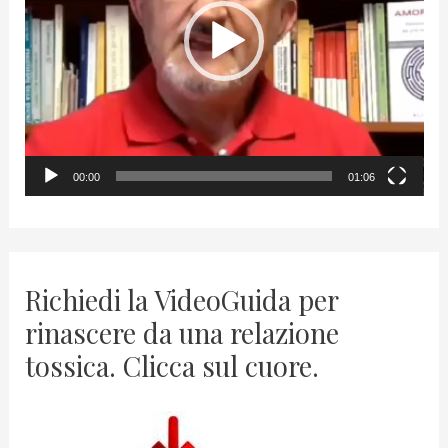
o
P
l
a
y
00:00
01:06
e
r
Richiedi la VideoGuida per
rinascere da una relazione
tossica. Clicca sul cuore.